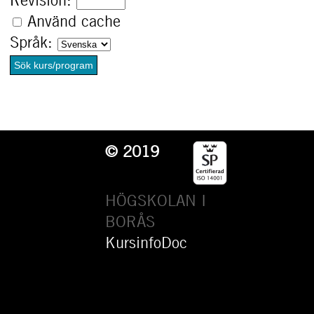
Revision:
Använd cache
Språk:
© 2019
HÖGSKOLAN I
BORÅS
KursinfoDoc